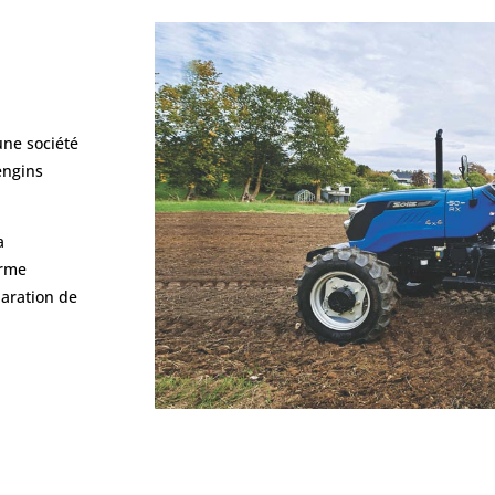
une société
’engins
a
erme
paration de