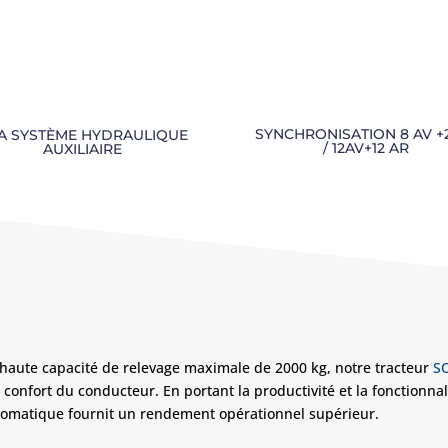
SYNCHRONISATION 8 AV +
A SYSTÈME HYDRAULIQUE
/ 12AV+12 AR
AUXILIAIRE
S
 haute capacité de relevage maximale de 2000 kg,
n
otre tracteur
S
onfort du conducteur. En portant la productivité et la fonctionnali
utomatique fournit un rendement opérationnel supérieur.